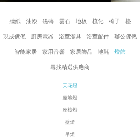
牆紙
油漆
磁磚
雲石
地板
梳化
椅子
檯
現成傢俬
廚房電器
浴室潔具
浴室配件
辦公傢俬
智能家居
家用音響
家居飾品
地氈
燈飾
尋找精選供應商
天花燈
座地燈
座檯燈
壁燈
吊燈