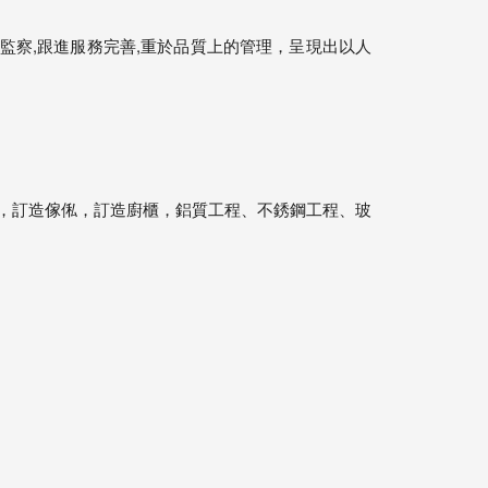
監察,跟進服務完善,重於品質上的管理，呈現出以人
，訂造傢俬，訂造廚櫃，鋁質工程、不銹鋼工程、玻