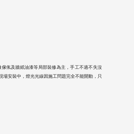
訂做傢俬及牆紙油漆等局部裝修為主，手工不過不失沒
現場安裝中，燈光光線因施工問題完全不能開動，只