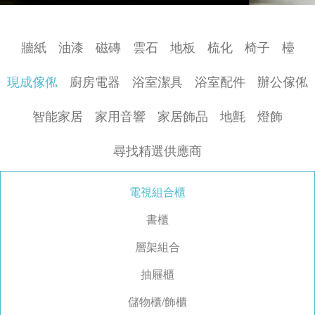
牆紙
油漆
磁磚
雲石
地板
梳化
椅子
檯
現成傢俬
廚房電器
浴室潔具
浴室配件
辦公傢俬
智能家居
家用音響
家居飾品
地氈
燈飾
尋找精選供應商
電視組合櫃
書櫃
層架組合
抽屜櫃
儲物櫃/飾櫃