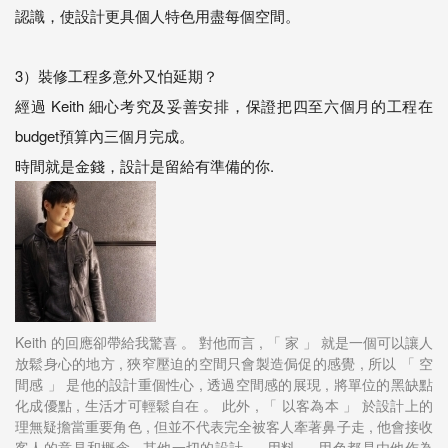
認識，使設計更具個人特色用盡每個空間。
3）裝修工程多意外又怕延期？
經過 Keith 細心考究及妥善安排，保證把四至六個月的工程在
budget預算內三個月完成。
時間就是金錢，設計是留給有準備的你.
Keith 的回應卻帶給我驚喜 。 對他而言 , 「 家 」 就是一個可以讓人
放鬆身心的地方 , 狹窄壓迫的空間只會製造侷促的感覺 , 所以 「 空
間感 」 是他的設計重個性心 , 透過空間感的展現 , 將單位的黑缺點
化成優點 , 生活才可輕鬆自在 。 此外 , 「 以客為本 」 於設計上的
理無疑擔當重要角色 , 但並不代表完全被客人牽著鼻子走 , 他會接收
客人的意見和概念 , 其他一切的設計 、 用料 、 用色都是由他作為