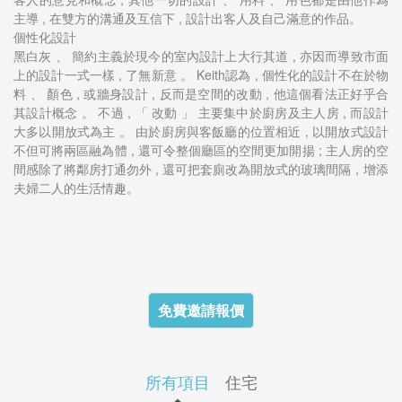
主導 , 在雙方的溝通及互信下 , 設計出客人及自己滿意的作品。
個性化設計
黑白灰 、 簡約主義於現今的室內設計上大行其道 , 亦因而導致市面
上的設計一式一樣 , 了無新意 。 Keith認為 , 個性化的設計不在於物
料 、 顏色 , 或牆身設計 , 反而是空間的改動 , 他這個看法正好乎合
其設計概念 。 不過 , 「 改動 」 主要集中於廚房及主人房 , 而設計
大多以開放式為主 。 由於廚房與客飯廳的位置相近 , 以開放式設計
不但可將兩區融為體 , 還可令整個廳區的空間更加開揚 ; 主人房的空
間感除了將鄰房打通勿外 , 還可把套廁改為開放式的玻璃間隔，增添
夫婦二人的生活情趣。
免費邀請報價
所有項目
住宅