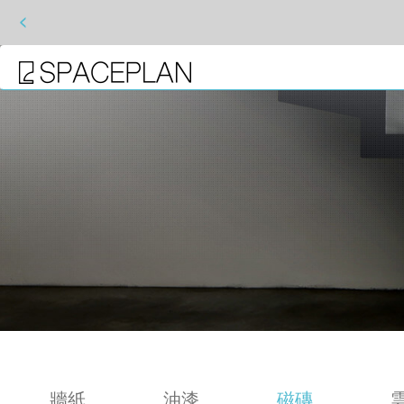
<
牆紙
油漆
磁磚