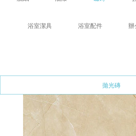
浴室潔具
浴室配件
辦
拋光磚