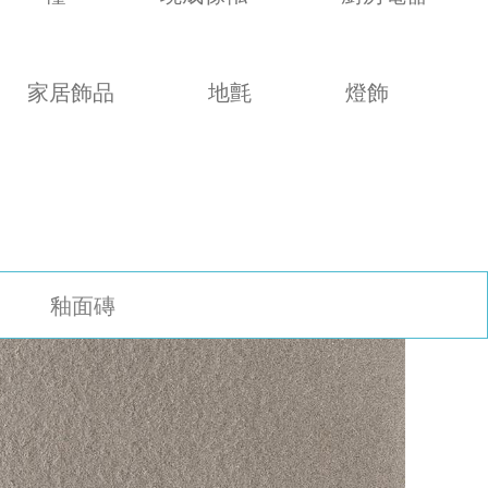
家居飾品
地氈
燈飾
釉面磚