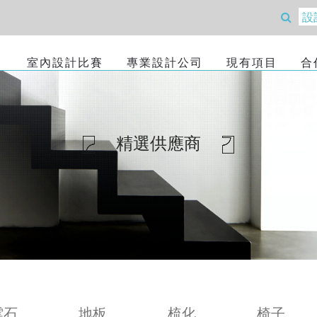
室內設計比賽
專業設計公司
現有項目
合
精選供應商
雲石
地板
梳化
椅子