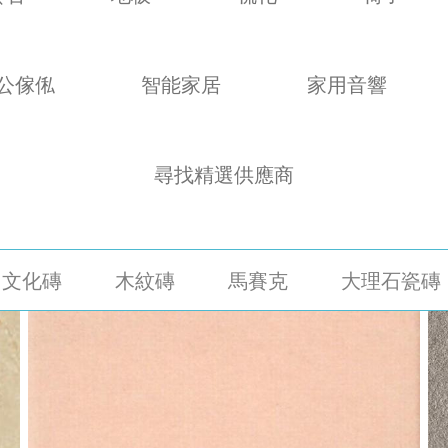
公傢俬
智能家居
家用音響
尋找精選供應商
文化磚
木紋磚
馬賽克
大理石瓷磚