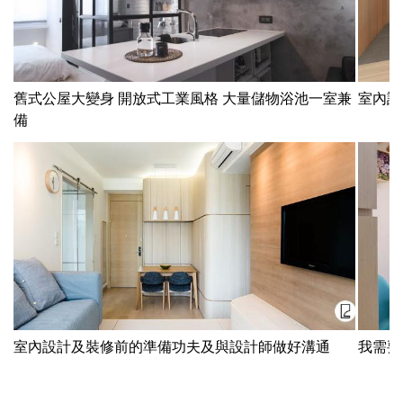
舊式公屋大變身 開放式工業風格 大量儲物浴池一室兼
室內設
備
室內設計及裝修前的準備功夫及與設計師做好溝通
我需要