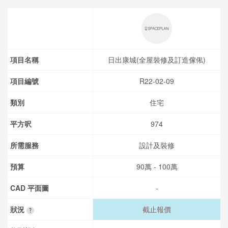
項目名稱
日出康城(全屋裝修及訂造傢俬)
項目編號
R22-02-09
類別
住宅
平方呎
974
所需服務
設計及裝修
預算
90萬 - 100萬
CAD 平面圖
-
狀況
截止報價