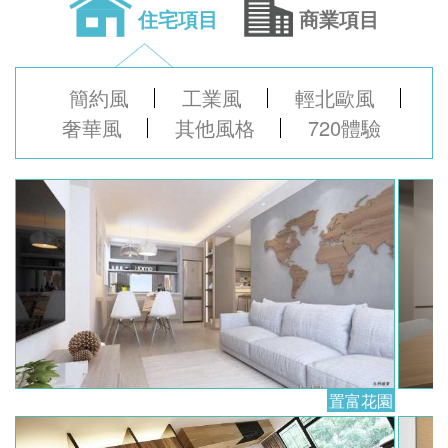
住宅項目
商業項目
簡約風
工業風
輕北歐風
奢華風
其他風格
720體驗
置富花園