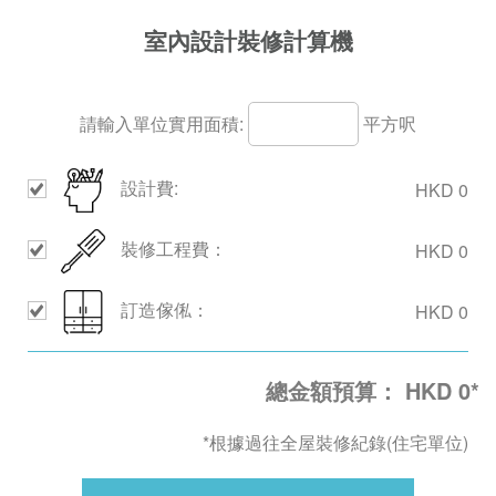
室內設計裝修計算機
請輸入單位實用面積:
平方呎
設計費:
HKD
0
裝修工程費：
HKD
0
訂造傢俬：
HKD
0
總金額預算： HKD
0
*
*根據過往全屋裝修紀錄(住宅單位)