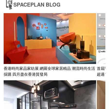
SPACEPLAN BLOG
香港時尚家品家紡展 網羅全球家居精品 潮流時尚生活
首屆智
採購 四月盡在香港貿發局
超過1