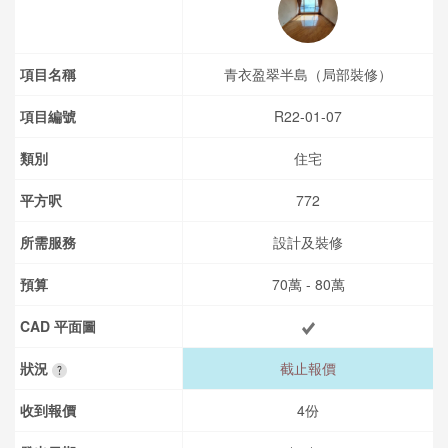
項目名稱
青衣盈翠半島（局部裝修）
項目編號
R22-01-07
類別
住宅
平方呎
772
所需服務
設計及裝修
預算
70萬 - 80萬
CAD 平面圖
狀況
截止報價
收到報價
4份