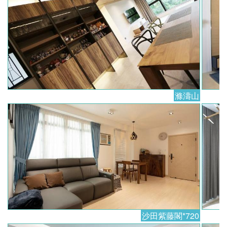
滌濤山
沙田紫藤閣*720