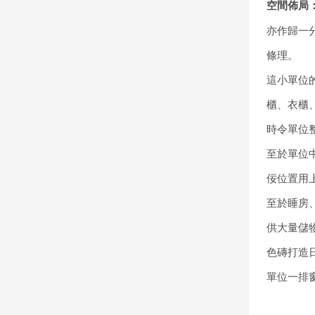
空間佈局
亦作歸一
條理。
這小單位
櫃、衣櫃
時令單位
至於單位
佞位置用
至於睡房
供大量儲
色磚打造
單位一排