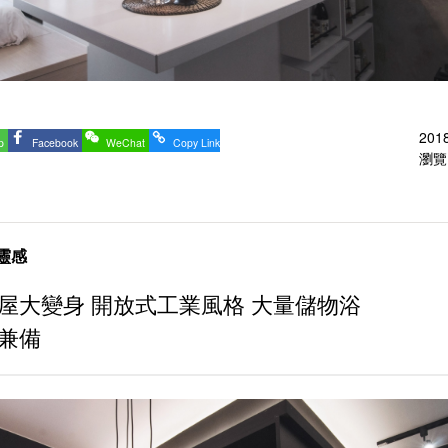
20
p
Facebook
WeChat
Copy Link
瀏覽 
靈感
屋大變身 開放式工業風格 大量儲物浴
兼備