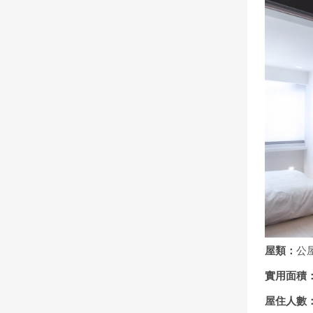
屋類：
公
實用面積
屋住人數