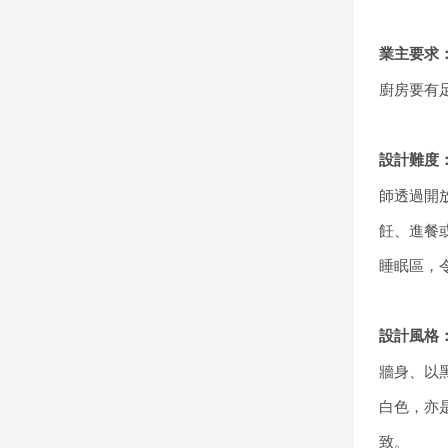
業主要求
廚房要有
設計難度
師透過開
飪、進餐
睡眠區，
設計風格
牆身、以
白色，亦
致。