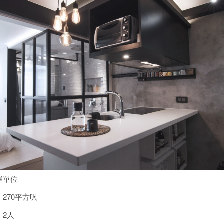
屋單位
：
270平方呎
：
2人