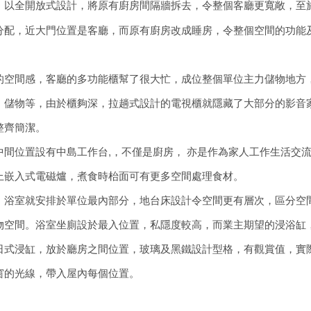
：
以全開放式設計，將原有廚房間隔牆拆去，令整個客廳更寬敞，至
分配，近大門位置是客廳，而原有廚房改成睡房，令整個空間的功能
的空間感，客廳的多功能櫃幫了很大忙，成位整個單位主力儲物地方
、儲物等，由於櫃夠深，拉趟式設計的電視櫃就隱藏了大部分的影音
整齊簡潔。
中間位置設有中島工作台,，不僅是廚房， 亦是作為家人工作生活交
上嵌入式電磁爐，煮食時枱面可有更多空間處理食材。
、浴室就安排於單位最內部分，地台床設計令空間更有層次，區分空
物空間。浴室坐廁設於最入位置，私隱度較高，而業主期望的浸浴缸
日式浸缸，放於廳房之間位置，玻璃及黑鐵設計型格，有觀賞值，實
窗的光線，帶入屋內每個位置。