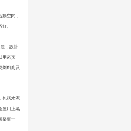
活動空間，
浴缸。
課題，設計
以用來烹
規劃廚廁及
，包括水泥
全屋用上黑
風格更一