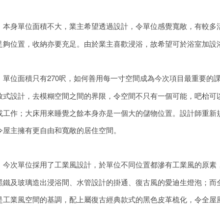
：
本身單位面積不大，業主希望透過設計，令單位感覺寬敞，有較多
足夠位置，收納亦要充足。由於業主喜歡浸浴，故希望可於浴室加設
：
單位面積只有270呎，如何善用每一寸空間成為今次項目最重要的
放式設計，去模糊空間之間的界限，令空間不只有一個可能，吧枱可
或工作；大床用來睡覺之餘本身亦是一個大的儲物位置。設計師重新
令屋主擁有更自由和寬敞的居住空間。
：
今次單位採用了工業風設計，於單位不同位置都滲有工業風的原素
黑鐵及玻璃造出浸浴間、水管設計的掛通、復古風的愛迪生燈泡；而
是工業風空間的基調，配上屬復古經典款式的黑色皮革梳化，令全屋