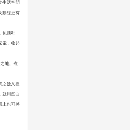
於生活空間
及動線更有
，包括鞋
家電，收起
流之地。煮
間之餘又提
，就用些白
際上也可將