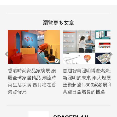
瀏覽更多文章
香港時尚家品家紡展 網
首屆智慧照明博覽燃亮創
羅全球家居精品 潮流時
新照明的未來 兩大燈展
尚生活採購 四月盡在香
匯聚超過1,300家參展商
港貿發局
共迎日益增長的機遇