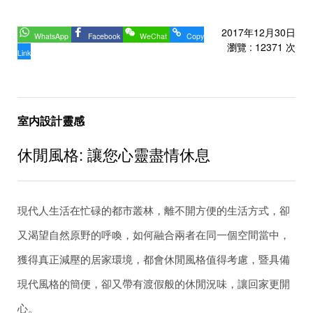
2017年12月30日
WhatsApp
Facebook
WeChat
Copy
瀏覽 : 12371 次
Link
室内設計靈感
休閒風格: 讓您心靈盡情休息
現代人生活在忙碌的都市叢林，離不開方便的生活方式，卻
又渴望自然原野的呼喚，如何融合兩者在同一個空間當中，
獲得真正減壓的居家環境，都會休閒風格值得考慮，暨具備
現代風格的簡便，卻又帶有渡假般的休閒況味，讓回家更開
心。